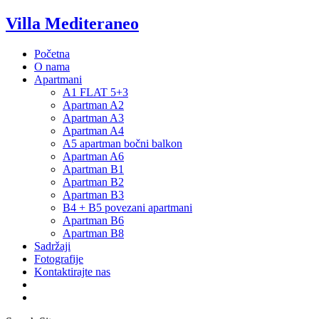
Villa Mediteraneo
Početna
O nama
Apartmani
A1 FLAT 5+3
Apartman A2
Apartman A3
Apartman A4
A5 apartman bočni balkon
Apartman A6
Apartman B1
Apartman B2
Apartman B3
B4 + B5 povezani apartmani
Apartman B6
Apartman B8
Sadržaji
Fotografije
Kontaktirajte nas