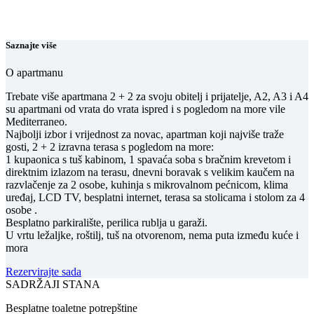
1 kupaonica
Saznajte više
O apartmanu
Trebate više apartmana 2 + 2 za svoju obitelj i prijatelje, A2, A3 i A4
su apartmani od vrata do vrata ispred i s pogledom na more vile
Mediterraneo.
Najbolji izbor i vrijednost za novac, apartman koji najviše traže
gosti, 2 + 2 izravna terasa s pogledom na more:
1 kupaonica s tuš kabinom, 1 spavaća soba s bračnim krevetom i
direktnim izlazom na terasu, dnevni boravak s velikim kaučem na
razvlačenje za 2 osobe, kuhinja s mikrovalnom pećnicom, klima
uređaj, LCD TV, besplatni internet, terasa sa stolicama i stolom za 4
osobe .
Besplatno parkiralište, perilica rublja u garaži.
U vrtu ležaljke, roštilj, tuš na otvorenom, nema puta između kuće i
mora
Rezervirajte sada
SADRŽAJI STANA
Besplatne toaletne potrepštine